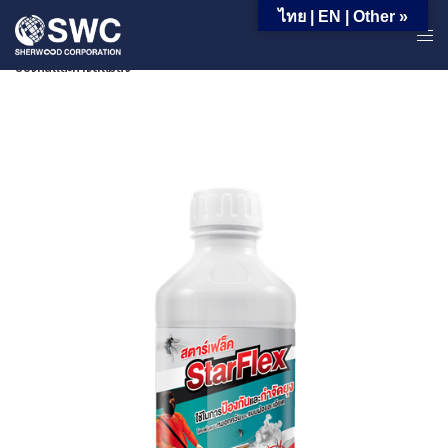
ไทย | EN | Other »
หน้าหลัก | ผลิตภัณฑ์ | ผลิตภัณฑ์สำหรับอุตสาหกรรม | กลุ่มสินค้าในงาน
ป้องกันและกำจัดแมลง