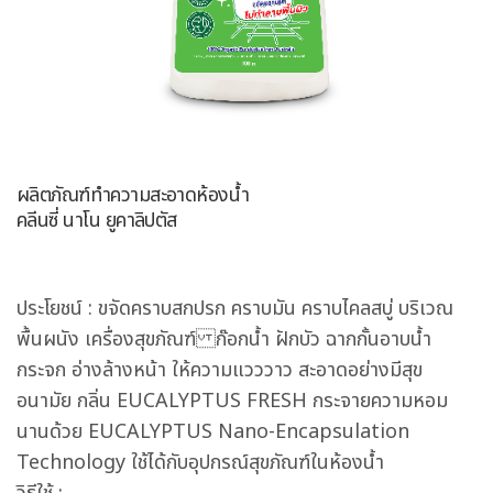
ผลิตภัณฑ์ทำความสะอาดห้องน้ำ
คลีนซี่ นาโน ยูคาลิปตัส
ประโยชน์ : ขจัดคราบสกปรก คราบมัน คราบไคลสบู่ บริเวณ
พื้นผนัง เครื่องสุขภัณฑ์ ก๊อกน้ำ ฝักบัว ฉากกั้นอาบน้ำ
กระจก อ่างล้างหน้า ให้ความแวววาว สะอาดอย่างมีสุข
อนามัย กลิ่น EUCALYPTUS FRESH กระจายความหอม
นานด้วย EUCALYPTUS Nano-Encapsulation
Technology ใช้ได้กับอุปกรณ์สุขภัณฑ์ในห้องน้ำ