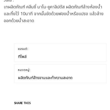
วิธีใช้ :
เทผลิตภัณฑ์ คลีนซี่ นาโน-ยูคาลิปตัส ผลิตภัณฑ์ล้างห้องน้ำ
และทิ้งไว้ 10นาที จากนั้นขัดด้วยฟองน้ำหรือแปรง แล้วล้าง
ออกด้วยน้ำสะอาด
แบรนด์:
ทีโพล์
หมวดหมู่:
ผลิตภัณฑ์ล้างจานและทำความสะอาด
SHARE THIS