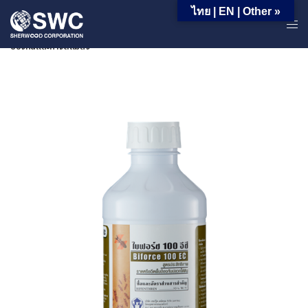
ไทย | EN | Other »
หน้าหลัก | ผลิตภัณฑ์ | ผลิตภัณฑ์สำหรับอุตสาหกรรม | กลุ่มสินค้าในงาน
ป้องกันและกำจัดแมลง