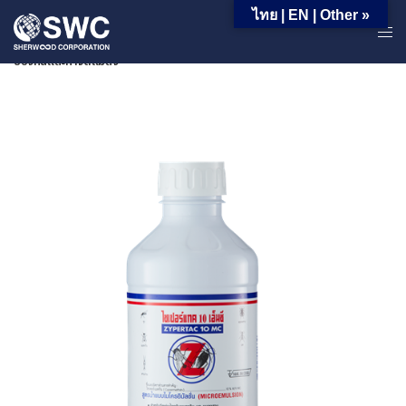
ไทย | EN | Other »
หน้าหลัก | ผลิตภัณฑ์ | ผลิตภัณฑ์สำหรับอุตสาหกรรม | กลุ่มสินค้าในงาน
ป้องกันและกำจัดแมลง