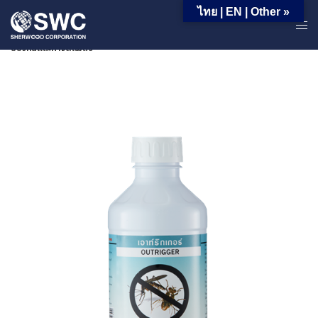
ไทย | EN | Other »
หน้าหลัก | ผลิตภัณฑ์ | ผลิตภัณฑ์สำหรับอุตสาหกรรม | กลุ่มสินค้าในงาน
ป้องกันและกำจัดแมลง