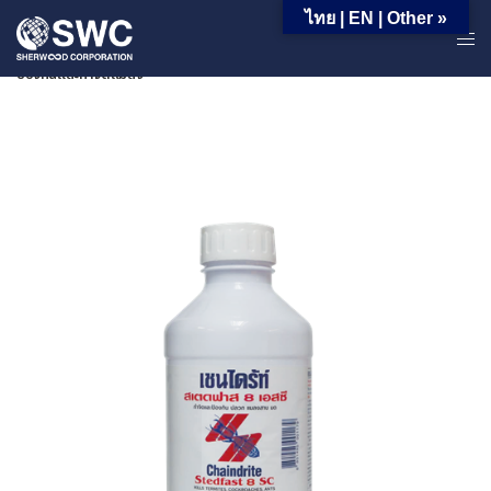
ไทย | EN | Other »
หน้าหลัก | ผลิตภัณฑ์ | ผลิตภัณฑ์สำหรับอุตสาหกรรม | กลุ่มสินค้าในงาน
ป้องกันและกำจัดแมลง