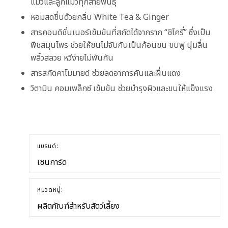
แมวและลูกแมวทุกสายพันธุ์
หอมสดชื่นด้วยกลิ่น White Tea & Ginger
สารคอนดิชั่นเนอร์เข้มข้นที่สกัดได้จากราก “ชิโครี่” ซึ่งเป็น
พืชสมุนไพร ช่วยให้ขนไม่จับกันเป็นก้อนขน ขนฟู นุ่มลื่น
พลิ้วสลวย หวีง่ายไม่พันกัน
สารสกัดคาโมมายด์ ช่วยลดอาการคันและผื่นแดง
วิตามิน คอมเพล็กซ์ เข้มข้น ช่วยบำรุงผิวและขนให้แข็งแรง
แบรนด์:
เชนการ์ด
หมวดหมู่:
ผลิตภัณฑ์สำหรับสัตว์เลี้ยง