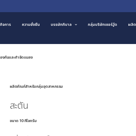
กิจการ
ความยั่งยืน
บรรษัทภิบาล
กลุ่มบริษัทเชอร์วู้ด
ผลิต
ป้องกันและกำจัดแมลง
ผลิตภัณฑ์สำหรับกลุ่มอุตสาหกรรม
สะตัน
ขนาด 10 กิโลกรัม